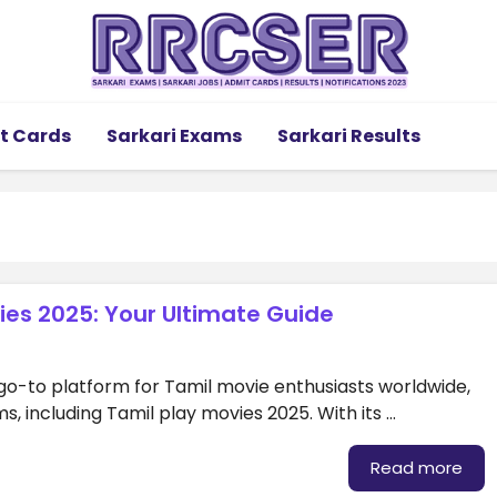
t Cards
Sarkari Exams
Sarkari Results
vies 2025: Your Ultimate Guide
o-to platform for Tamil movie enthusiasts worldwide,
lms, including Tamil play movies 2025. With its …
Read more