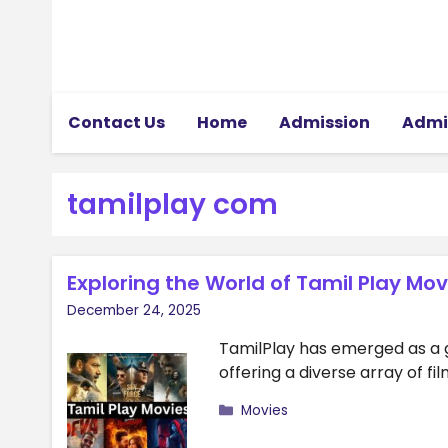
Skip
to
content
Contact Us
Home
Admission
Admi
tamilplay com
Exploring the World of Tamil Play Mo
December 24, 2025
TamilPlay has emerged as a g
offering a diverse array of fi
Categories
Movies