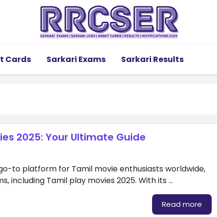
t Cards
Sarkari Exams
Sarkari Results
vies 2025: Your Ultimate Guide
o-to platform for Tamil movie enthusiasts worldwide,
lms, including Tamil play movies 2025. With its …
Read more