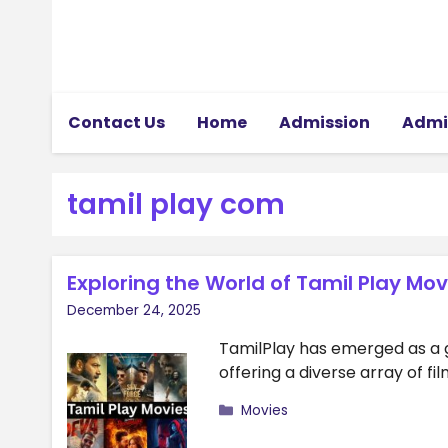
Skip
to
content
Contact Us
Home
Admission
Admi
tamil play com
Exploring the World of Tamil Play Mo
December 24, 2025
TamilPlay has emerged as a g
offering a diverse array of fi
Categories
Movies