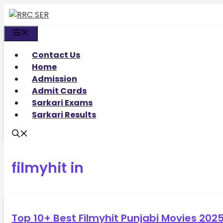
Skip
to
content
Menu
Contact Us
Home
Admission
Admit Cards
Sarkari Exams
Sarkari Results
filmyhit in
Top 10+ Best Filmyhit Punjabi Movies 202