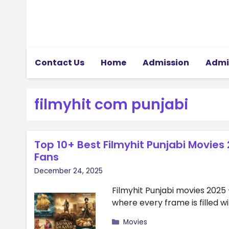
Skip
to
content
Contact Us
Home
Admission
Admi
filmyhit com punjabi
Top 10+ Best Filmyhit Punjabi Movies
Fans
December 24, 2025
Filmyhit Punjabi movies 2025
where every frame is filled w
Categories
Movies