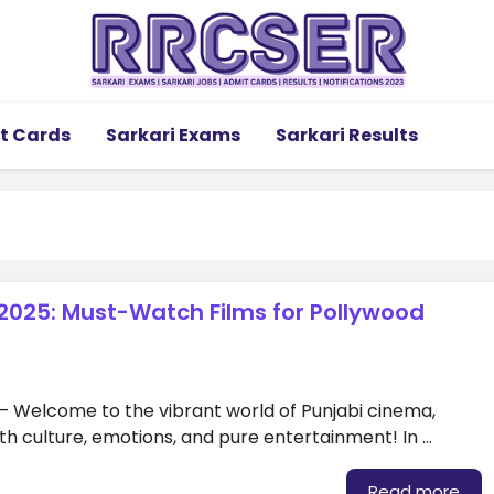
t Cards
Sarkari Exams
Sarkari Results
 2025: Must-Watch Films for Pollywood
 – Welcome to the vibrant world of Punjabi cinema,
ith culture, emotions, and pure entertainment! In …
Read more